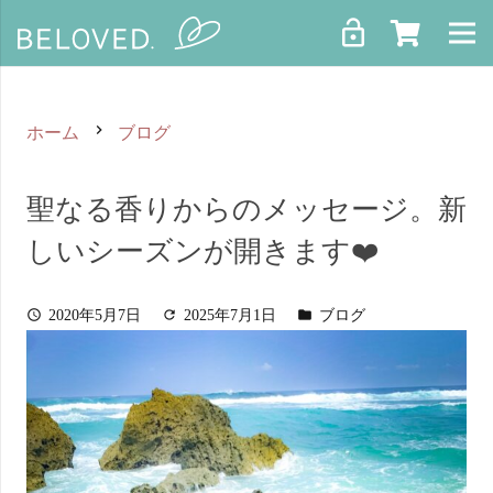
lock_open
keyboard_arrow_right
ホーム
ブログ
Profile
聖なる香りからのメッセージ。新
Course
しいシーズンが開きます❤️
Premium
2020年5月7日
2025年7月1日
ブログ
schedule
refresh
folder
ograms
gazine
Contact