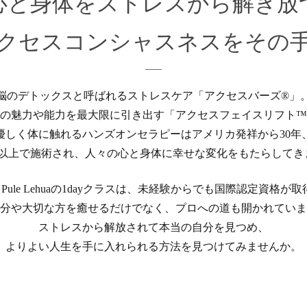
心と身体を
ストレスから解き放
クセスコンシャスネスを
その
脳のデトックスと呼ばれるストレスケア「アクセスバーズ®」
の魅力や能力を最大限に引き出す「アクセスフェイスリフト™
優しく体に触れるハンズオンセラピーはアメリカ発祥から30年
ヶ国以上で施術され、人々の心と身体に幸せな変化をもたらしてき
ko Pule Lehuaの1dayクラスは、未経験からでも国際認定資格が
分や大切な方を癒せるだけでなく、プロへの道も開かれていま
ストレスから解放されて本当の自分を見つめ、
よりよい人生を手に入れられる方法を見つけてみませんか。