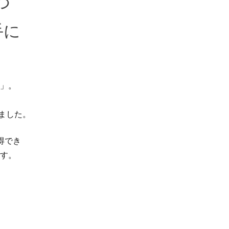
つ
手に
。
」。
、
ました。
取得でき
す。