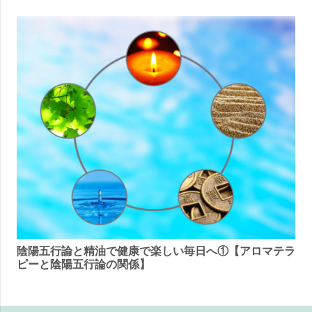
グイン
陰陽五行論と精油で健康で楽しい毎日へ①【アロマテラ
ピーと陰陽五行論の関係】