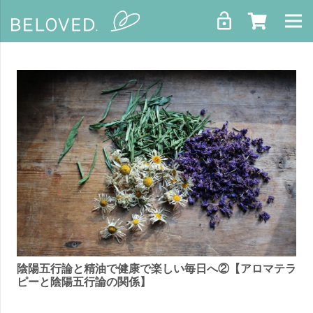
lock_open
Profile
Course
Premium
ograms
gazine
陰陽五行論と精油で健康で楽しい毎日へ②【アロマテラ
Contact
ピーと陰陽五行論の関係】